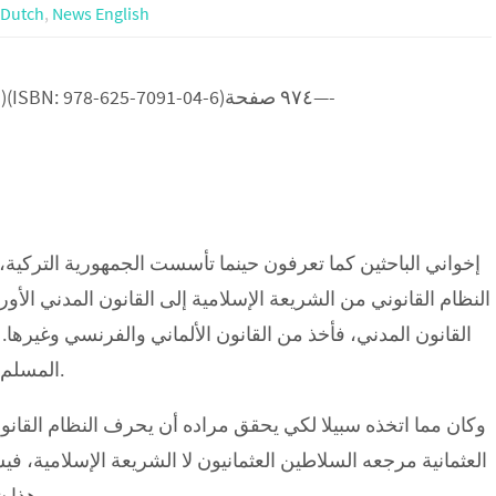
 Dutch
,
News English
القوانين العثمانية(Osmanlı Kanunnameleri – Arapça)(ISBN: 978-625-7091-04-6)٩٧٤ صفحة—-
إخواني الباحثين كما تعرفون حينما تأسست الجمهورية التركية
النظام القانوني من الشريعة الإسلامية إلى القانون المدني الأور
القانون المدني، فأخذ من القانون الألماني والفرنسي وغيرها.
المسلم للقانون والنظام العلماني بديلا عن الشريعة الإسلامية.
وكان مما اتخذه سبيلا لكي يحقق مراده أن يحرف النظام القانوني
العثمانية مرجعه السلاطين العثمانيون لا الشريعة الإسلامية، في
هذا شيء مشهور معروف لدى الباحثين في القانون التركي.