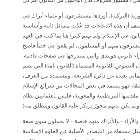
رية (التركية)، أوردها مستشرقون أو علماء أتراك في
ؤسف أن هذه الادعاءات قد عُدَّت مسائل ثابتة وأساسية
نون في الإسلام. ولم نهتم كثيرا هنا بما كتب في العهد
مستشرقون منهم أو المسلمون، لم يقعوا في خطأ فاضح
راء قانوني هولندي والتي سندرجها في صفحات قادمة.
أن النصوص القانونية المسماة (القانون نامة) التي تضم
لماني بعيدة عن دائرة الشريعة، ومستمدة من العرف،
دقيقا، فهو يستمد في بعض المجالات من شرائع الإسلام
متها البيزنطينية والمغولية، فليس للعثمانيين نظام
لآراء – والأتراك منهم خاصة – لا يحملون سوى صفة
يل مستقاة من المصادر الأصلية عن العلوم الإسلامية