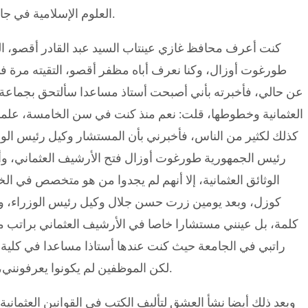
العلوم الإسلامية في جامعة أتاتورك، ودرست في كلية الحقوق وتخرجت منها.
كنت أعرف محافظ غازي عينتاب السيد عبد القادر أقصو، ال
عن حالي، فأخبرته بأني أصبحت أستاذ مساعدا سألتحق بجماعة 
العثمانية وخطوطها، قلت: نعم منذ كنت في سن الخامسة، علمني
كذلك لكثير من الناس، فأخبرني بأن المستشار وكيل رئيس ال
رئيس الجمهورية طورغوت أوزال فتح الأرشيف العثماني، وأ
الوثائق العثمانية، إلا أنهم لم يجدوا من هو متخصص في ا
كوزل، وبعد يومين زرت حسن جلال وكيل رئيس الوزراء، وعر
كلمة، بل عينني مستشارا خاصا في الأرشيف العثماني براتب م
راتبي في الجامعة حيث كنت عندها أستاذا مساعدا في كلية 
لكن الموظفين لم يكونوا يعرفونني، ثم عرفوا بعد ذلك أنني أستطيع قراءة جميع الخطوط.
وبعد ذلك أيضا نشأ العشق لتأليف الكتب في القوانين العثمانية