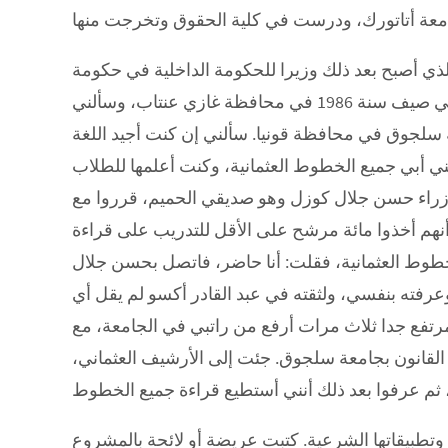
ذي أصبح بعد ذلك وزيرا للحكومة الداخلية في حكومة
طورغوت أوزال، وكنا نعرف أباه مظفر أقصو، التقيته مرة في صيف سنة 1986 في محافظة غازي عنتاب، وسألني
سلجوق في محافظة قونيا. سألني إن كنت أجيد اللغة
 أبي جميع الخطوط العثمانية، وكنت أعلمها للطلاب
وزراء حسن جلال كوزل وهو صديقي الحميم، قرروا مع
نهم أخذوا مائة مرشح على الأقل للتدريب على قراءة
لخطوط العثمانية، فقلت: أنا حاضر، فاتصل بحسن جلال
فته بنفسي، ولثقته في عبد القادر أكسو لم يقل أي
رتفع جدا ثلاث مرات أرفع من راتبي في الجامعة، مع
القانون بجامعة سلجوق. جئت إلى الأرشيف العثماني،
 وتطبيقاتها الشرعية. كتبت عريضة أو لائحة بالمشروع