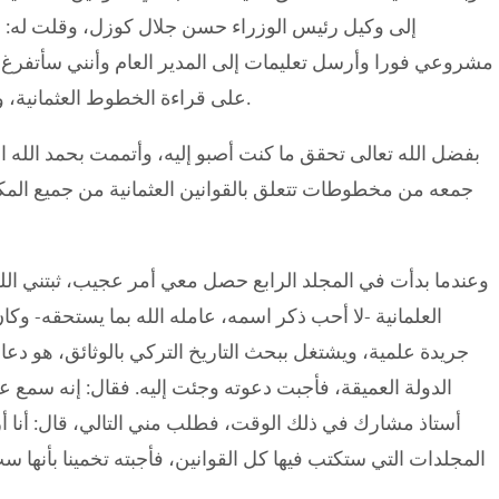
إلى وكيل رئيس الوزراء حسن جلال كوزل، وقلت له: علي
مشروعي فورا وأرسل تعليمات إلى المدير العام وأنني سأتفرغ ت
على قراءة الخطوط العثمانية، وثانيا أقوم بتأليف القوانين العثمانية وتحليلاتها الشرعية.
بفضل الله تعالى تحقق ما كنت أصبو إليه، وأتممت بحمد الله ا
جمعه من مخطوطات تتعلق بالقوانين العثمانية من جميع المكتب
وعندما بدأت في المجلد الرابع حصل معي أمر عجيب، ثبتني ال
العلمانية -لا أحب ذكر اسمه، عامله الله بما يستحقه- 
جريدة علمية، ويشتغل ببحث التاريخ التركي بالوثائق، هو د
الدولة العميقة، فأجبت دعوته وجئت إليه. فقال: إنه سمع ع
أستاذ مشارك في ذلك الوقت، فطلب مني التالي، قال: أنا أر
المجلدات التي ستكتب فيها كل القوانين، فأجبته تخمينا بأنها 