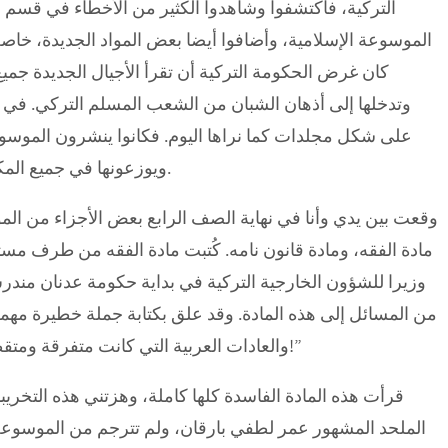
التركية، فاكتشفوا وشاهدوا الكثير من الأخطاء في قسم ال
الموسوعة الإسلامية، وأضافوا أيضا بعض المواد الجديدة، خاصة ال
كان غرض الحكومة التركية أن تقرأ الأجيال الجديدة جميع
وتدخلها إلى أذهان الشبان من الشعب المسلم التركي. في 
على شكل مجلدات كما نراها اليوم. فكانوا ينشرون الموسوعة
ويوزعونها في جميع المكاتب الرسمية حتى المكاتب العدلية والمدارس وغيرها.
وقعت بين يدي وأنا في نهاية الصف الرابع بعض الأجزاء من ال
مادة الفقه، ومادة قانون نامه. كُتبت مادة الفقه من طرف مست
وزيرا للشؤون الخارجية التركية في بداية حكومة عدنان مند
من المسائل إلى هذه المادة. وقد علق بكتابة جملة خطيرة مهمة
والعادات العربية التي كانت متفرقة ومتقطعة فجمع محمد هذه العادات والعرف ثم سماها فقها!”
قرأت هذه المادة الفاسدة كلها كاملة، وهزتني هذه التخريبا
الملحد المشهور عمر لطفي بارقان، ولم تترجم من الموسوعة. 