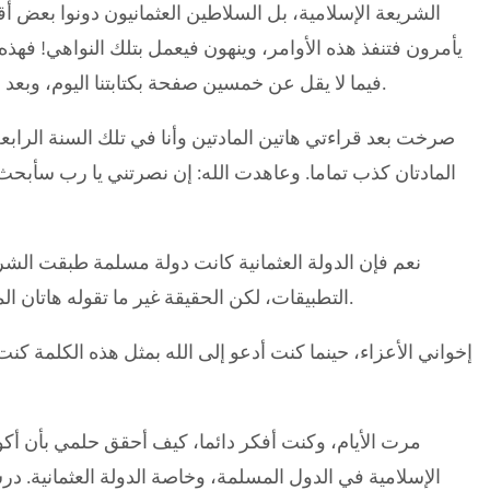
الشريعة الإسلامية، بل السلاطين العثمانيون دونوا بعض أق
يأمرون فتنفذ هذه الأوامر، وينهون فيعمل بتلك النواهي! فهذه ه
فيما لا يقل عن خمسين صفحة بكتابتنا اليوم، وبعد ذلك نشر هذه المادة موسعة في مقدمة كتابه القوانين.
صرخت بعد قراءتي هاتين المادتين وأنا في تلك السنة الرابعة
المادتان كذب تماما. وعاهدت الله: إن نصرتني يا رب سأبحث عن
نعم فإن الدولة العثمانية كانت دولة مسلمة طبقت الشري
التطبيقات، لكن الحقيقة غير ما تقوله هاتان المادتان، فالمذكور فيهما تأويلات فاسدة ليست بصحيحة.
إخواني الأعزاء، حينما كنت أدعو إلى الله بمثل هذه الكلمة ك
مرت الأيام، وكنت أفكر دائما، كيف أحقق حلمي بأن أ
الإسلامية في الدول المسلمة، وخاصة الدولة العثمانية. 