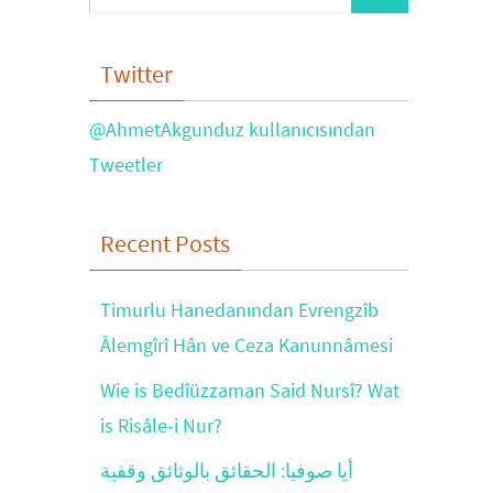
for:
Twitter
@AhmetAkgunduz kullanıcısından
Tweetler
Recent Posts
Timurlu Hanedanından Evrengzîb
Âlemgîrî Hân ve Ceza Kanunnâmesi
Wie is Bedîüzzaman Said Nursî? Wat
is Risâle-i Nur?
أيا صوفيا: الحقائق بالوثائق وقفية