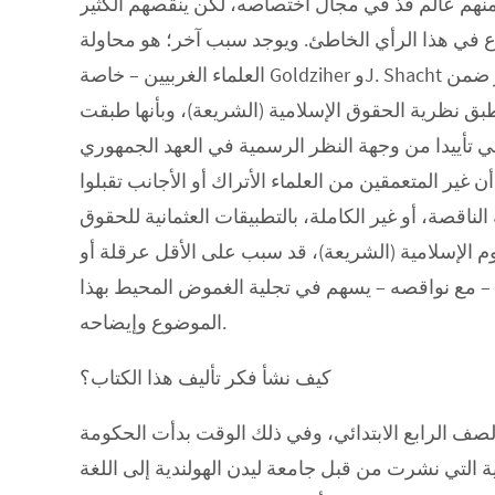
 منهم عالم فذ في مجال اختصاصه، لكن ينقصهم الكثير
ع في هذا الرأي الخاطئ. ويوجد سبب آخر؛ هو محاولة
العلماء الغربيين – خاصة Goldziher وJ. Shacht اللذان يعتمدان على أفكار جاهزة مسبقة -، تعكير صفو الأفكار ضمن
 تطبق نظرية الحقوق الإسلامية (الشريعة)، وبأنها طبقت
قي تأييدا من وجهة النظر الرسمية في العهد الجمهوري
 غير المتعمقين من العلماء الأتراك أو الأجانب تقبلوا
لناقصة، أو غير الكاملة، بالتطبيقات العثمانية للحقوق
م الإسلامية (الشريعة)، قد سبب على الأقل عرقلة أو
 – مع نواقصه – يسهم في تجلية الغموض المحيط بهذا
الموضوع وإيضاحه.
كيف نشأ فكر تأليف هذا الكتاب؟
ي سنة 1969م كنت طالبا في الصف الرابع الابتدائي، وفي ذلك الوقت بدأت الحكومة
التي نشرت من قبل جامعة ليدن الهولندية إلى اللغة