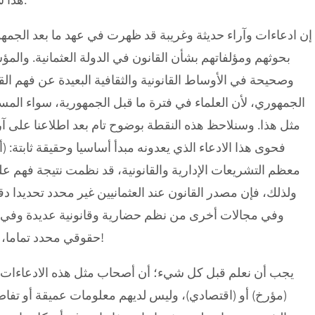
إن ادعاءات وآراء حديثة وغريبة قد ظهرت في عهد ما بعد الجمهو
بحوثهم ومؤلفاتهم بشأن القانون في الدولة العثمانية. والم
وصحيحة في الأوساط القانونية والثقافية البعيدة عن فهم القا
الجمهوري، لأن العلماء في فترة ما قبل الجمهورية، سواء ال
مثل هذا. وسنلاحظ هذه النقطة بوضوح تام بعد اطلاعنا على آ
فحوى هذا الادعاء الذي يعدونه مبدأ أساسيا وحقيقة ثابتة: (
معظم التشريعات الإدارية والقانونية، قد نظمت نتيجة فهم ع
ولذلك، فإن مصدر القانون عند العثمانيين غير محدد تحديدا 
وفي مجالات أخرى من نظم حضارية وقانونية عديدة وفي مقد
حقوقي محدد تماما، ولم يكن لديهم محورٌ يرتكز عليه القانون وينطلق منه)!
يجب أن نعلم قبل كل شيء؛ أن أصحاب مثل هذه الادعاءات وا
(مؤرخ) أو (اقتصادي)، وليس لديهم معلومات عميقة أو تفاص