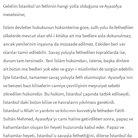
Gelelim İstanbul’un fethinin hangi yolla olduğuna ve Ayasofya
meselesine;
İslâm devletler hukukunun hükümlerine göre, sulh yolu ile fethedilen
ülkelerde mevcut olan ehl-i kitâba ait ma’bedlere asla dokunulmaz;
ancak yenilerinin inşasına da müsaa­de edilmez. Eskiden beri var
olanlar tamir edilebilir. Savaş yoluyla fethedilen topraklarda ise,
durum tam tersinedir. Yani İslâm hükümdarı, isterse, başka dinlere
ait bütün ma’bedleri yok eder ve gayr-i müslimleri de sürgün edebilir.
İşte İstanbul, tamamen savaş yoluyla feth olunmuştur. Ayasofya’nın
ve benzeri bazı kiliselerin camiye çevrilişinin meşruiyet sebebi
zikredilen hükümdür. Bu hüküm, İstanbul çapında tatbik edilseydi,
İstanbul’daki bütün kilise ve havraların yıkılması gerekirdi.
İstanbul’u Allah’ın yardımı ve kılıcının kuvvetiyle fetheden Fâtih
Sultân Mehmed, Ayasofya’yı cami haline ge­tirdikten sonra, papaz ve
hahamlardan oluşan bir heyeti huzurunda kabul eder. Papaz ve
hahamlar heyeti, İstanbul’u savaşla fethettiğini, dilerse İstanbul’da