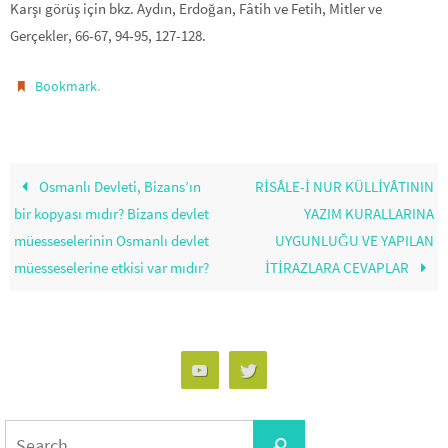
Karşı görüş için bkz. Aydın, Erdoğan, Fâtih ve Fetih, Mitler ve
Gerçekler, 66-67, 94-95, 127-128.
.
Bookmark
Osmanlı Devleti, Bizans’ın
RİSÂLE-İ NUR KÜLLİYÂTININ
bir kopyası mıdır? Bizans devlet
YAZIM KURALLARINA
müesseselerinin Osmanlı devlet
UYGUNLUĞU VE YAPILAN
müesseselerine etkisi var mıdır?
İTİRAZLARA CEVAPLAR
Search
Search