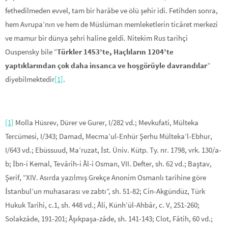
fethedilmeden evvel, tam bir harâbe ve ölü şehir idi. Fetihden sonra,
hem Avrupa’nın ve hem de Müslüman memleketlerin ticâret merkezi
ve mamur bir dünya şehri haline geldi. Nitekim Rus tarihçi
Ouspensky bile “
Türkler 1453’te, Haçlıların 1204’te
yaptıklarından çok daha insanca ve hoşgörüyle davrandılar
”
diyebilmektedir
[1]
.
[1]
Molla Hüsrev, Dürer ve Gurer, I/282 vd.; Mevkufati, Mülteka
Tercümesi, I/343; Damad, Mecma’ul-Enhür Şerhu Mülteka’l-Ebhur,
I/643 vd.; Ebüssuud, Ma’ruzat, İst. Üniv. Kütp. Ty. nr. 1798, vrk. 130/a-
b; İbn-i Kemal, Tevârih-i Âl-i Osman, VII. Defter, sh. 62 vd.; Baştav,
Şerif, “XIV. Asırda yazılmış Grekçe Anonim Osmanlı tarihine göre
İstanbul’un muhasarası ve zabtı”, sh. 51-82; Cin-Akgündüz, Türk
Hukuk Tarihi, c.1, sh. 448 vd.; Âli, Künh’ül-Ahbâr, c. V, 251-260;
Solakzâde, 191-201; Âşıkpaşa-zâde, sh. 141-143; Clot, Fâtih, 60 vd.;