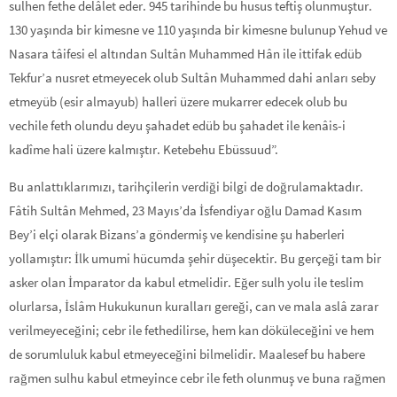
sulhen fethe delâlet eder. 945 tarihinde bu husus teftiş olunmuştur.
130 yaşında bir kimesne ve 110 yaşında bir kimesne bulunup Yehud ve
Nasara tâifesi el altından Sultân Muhammed Hân ile ittifak edüb
Tekfur’a nusret etmeyecek olub Sultân Muhammed dahi anları seby
etmeyüb (esir almayub) halleri üzere mukarrer edecek olub bu
vechile feth olundu deyu şahadet edüb bu şahadet ile kenâis-i
kadîme hali üzere kalmıştır. Ketebehu Ebüssuud”.
Bu anlattıklarımızı, tarihçilerin verdiği bilgi de doğrulamaktadır.
Fâtih Sultân Mehmed, 23 Mayıs’da İsfendiyar oğlu Damad Kasım
Bey’i elçi olarak Bizans’a göndermiş ve kendisine şu haberleri
yollamıştır: İlk umumi hücumda şehir düşecektir. Bu gerçeği tam bir
asker olan İmparator da kabul etmelidir. Eğer sulh yolu ile teslim
olurlarsa, İslâm Hukukunun kuralları gereği, can ve mala aslâ zarar
verilmeyeceğini; cebr ile fethedilirse, hem kan döküleceğini ve hem
de sorumluluk kabul etmeyeceğini bilmelidir. Maalesef bu habere
rağmen sulhu kabul etmeyince cebr ile feth olunmuş ve buna rağmen