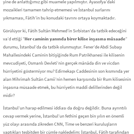
yine de anlattığımız gibi muamele yapılmıştır. Ayasofya’daki
mozaikleri tamamen tahrip etmemesi ve İstanbul surlarını
yıkmaması, Fâtih’in bu konudaki tavrını ortaya koymaktadır.
Görülüyor ki, Fâtih Sultân Mehmed’in Sırbistan’da tat­bik edeceğini
va’d ettiği “
Her caminin yanında birer kili­s
e inşasına müsaade
”
durumu, İstanbul’da da tatbik olun­muştur. Fener’de Abdi Subaşı
Mahallesindeki Caminin bitişiğinde Rum Patrikhanesi ile kilisenin
mevcudiyeti, Osmanlı Devleti’nin gerçek mânâda din ve vicdan
hürriyetini göster­miyor mu? Edirnekapı Caddesinin son kısmında yer
alan Mih­rimah Sultân Camii’nin hemen karşısında bir Rum kilisesi­nin
inşasına müsaade etmek, bu hürriyetin maddî delillerin­den değil
midir?
İstanbul’un harap edilmesi iddiası da doğru değildir. Buna ayrıntılı
cevap vermek yerine, İstanbul’un fethini geçen bin yılın en önemli
yüz olayı arasında zikreden CNN, Time ve benzeri kuruluşların
yaptıkları tesbitden bir cümle nakledelim: İstanbul, Fâtih tarafından