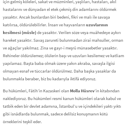
için gelmiş köleleri, sakat ve müzminleri, yaşlıları, hastaları, akıl
hastalarını ve dünyadan el etek çekmiş din adamlarını öldürmek
yasaktır. Ancak bunlardan biri bedeni, fikri ve malı ile savaşa
katılırsa, öldürülebilirler. İnsan ve hayvanların
uzuvlarının
kesilmesi (müsle)
de yasaktır. Verilen söze veya muâhedeye aykırı
hareket yasaktır. Savaş zarureti bulunmadan ziraî mahsuller, orman
ve ağaçlar yakılmaz. Zina ve gayr-i meşrû münasebetler yasaktır.
Rehineler öldürülemez; ölülerin başı ve uzuvları kesilemez ve katliam
yapılamaz. Başta baba olmak üzere yakın akraba, savaşla ilgisi
olmayan esnaf ve tüccarlar öldürülmez. Daha başka yasaklar da
bulunmakla beraber, biz bu kadarıyla iktifâ ediyoruz.
Bu hükümleri, Fâtih’in Kazaskeri olan
Molla Hüsrev
’in kitabından
naklediyoruz. Bu hükümleri resmi kanun hükümleri olarak kabul ve
tatbik eden bir devlet adamına, İstanbul’u ve içindekileri yaktı yıktı
gibi isnâdlarda bulunmak, sadece delilsiz konuşmanın kötü
örneklerini teşkil eder.