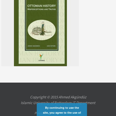
Copyright © 2015 Ahmed Akgündüz
Islamic University of Rotterdam IT Department
By continuing to use the
site, you agree to the use of
Powered by
Nirvana
&
WordPress.