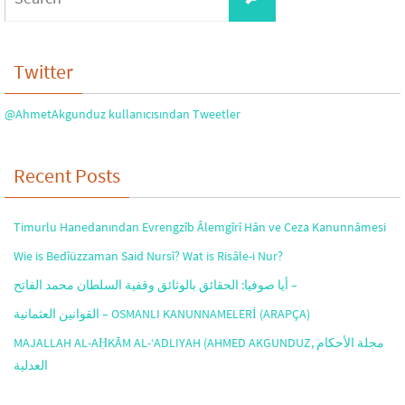
for:
Twitter
@AhmetAkgunduz kullanıcısından Tweetler
Recent Posts
Timurlu Hanedanından Evrengzîb Âlemgîrî Hân ve Ceza Kanunnâmesi
Wie is Bedîüzzaman Said Nursî? Wat is Risâle-i Nur?
أيا صوفيا: الحقائق بالوثائق وقفية السلطان محمد الفاتح –
القوانين العثمانية – OSMANLI KANUNNAMELERİ (ARAPÇA)
MAJALLAH AL-AḤKĀM AL-‘ADLIYAH (AHMED AKGUNDUZ, مجلة الأحكام
العدلية