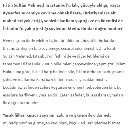
Fâtih Sultân Mehmed’in İstanbul’u kılıç gücüyle aldığı, başta
Ayasofya’yı camiye çevirme olmak üzere, Hıristiyanlara ait
mabedleri yok ettiği, şehirde katliam yaptığı ve en önemlisi de
İstanbul’u yakıp yıktığı söylenmektedir. Bunlar doğru mudur?
Hemen şunu ifade edelim ki, bu tür iddiaları, bizzat fethe katılan
Bizans tarihçileri bile söylemeye cesaret edememiştir. Zira Fâtih
Sultân Mehmed, İstanbul’un fethini de ve diğer fetihlerini de,
tamamen İslâm Hukukunun hükümleri çerçevesinde yapmıştır. İslâm
Hukukuna göre, bil-fiil harp halinde bile, İslâm ordularına düşmanın
şahıs ve mallarına karşı bazı fiillerin icrası, yasaklanmıştır.
Ecdâdımızı zaferden zafere koşturan en önemli sebeplerden biri, bu
esaslara harfiyyen uymalarıdır. Zaten zaferler, bu esaslara uymaları
ile doğru orantılıdır.
Yasak fiilleri kısaca sayalım
: Zulüm ve işkence ile öldürmek;
muhârip sınıfına girmeyen kadınları, küçükleri, sahiplerine hizmet