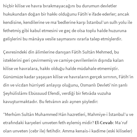
hiçbir kilise ve havra bırakmayacağını bu durumun devletler
hukukundan doğan bir hakkı olduğunu Fâtih’e ifade ederler; ancak
kendisine, kendilerine ve ma’bedlerine karşı İstanbul’un sulh yolu ile
fethetmiş gibi kabul etmesini ve geç de olsa toplu halde huzuruna
gelişlerini bu mânâya vesile saymasını ısrarla talep etmişlerdir.
Çevresindeki din âlimlerine danışan Fâtih Sultân Mehmed, bu
isteklerini geri çevirmemiş ve camiye çevrilen­lerin dışında kalan
kilise ve havralara, hakkı olduğu halde müdahale etmemiştir.
Günümüze kadar yaşayan kilise ve havraların gerçek sırrının, Fâtih’in
din ve vicdan hürriyeti an­layışı oluğunu, Osmanlı Devleti’nin şanlı
Şeyhülislâmı Ebüssuud Efendi, verdiği bir fetvâda vuzuha
kavuşturmaktadır. Bu fetvânın aslı aynen şöyledir:
“Merhûm Sultân Muhammed Hân hazretleri, Mahmiye-i İstanbul’u ve
etrafındaki karyeleri unveten feth eylemiş midir?
El-Cevab
: Ma’ruf
olan unveten (cebr ile) fe­tihdir. Amma kenais-i kadime (eski kiliseler)