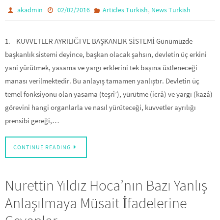
,
akadmin
02/02/2016
Articles Turkish
News Turkish
1. KUVVETLER AYRILIĞI VE BAŞKANLIK SİSTEMİ Günümüzde
başkanlık sistemi deyince, başkan olacak şahsın, devletin üç erkini
yani yürütmek, yasama ve yargı erklerini tek başına üstleneceği
manası verilmektedir. Bu anlayış tamamen yanlıştır. Devletin üç
temel fonksiyonu olan yasama (teşrî’), yürütme (icrâ) ve yargı (kazâ)
görevini hangi organlarla ve nasıl yürüteceği, kuvvetler ayrılığı
prensibi gereği,…
CONTINUE READING
Nurettin Yıldız Hoca’nın Bazı Yanlış
Anlaşılmaya Müsait İfadelerine