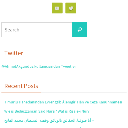
Search
Search
for:
Twitter
@AhmetAkgunduz kullanıcısından Tweetler
Recent Posts
Timurlu Hanedanından Evrengzîb Âlemgîrî Hân ve Ceza Kanunnâmesi
Wie is Bedîüzzaman Said Nursî? Wat is Risâle-i Nur?
أيا صوفيا: الحقائق بالوثائق وقفية السلطان محمد الفاتح –