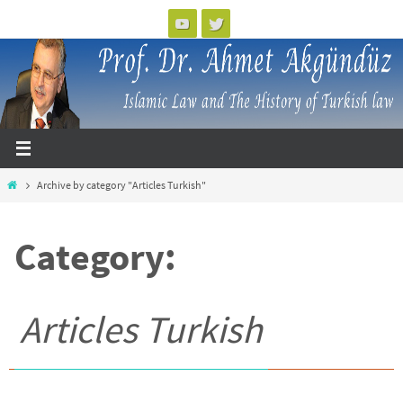
Skip
to
content
Home
Archive by category "Articles Turkish"
Category:
Articles Turkish