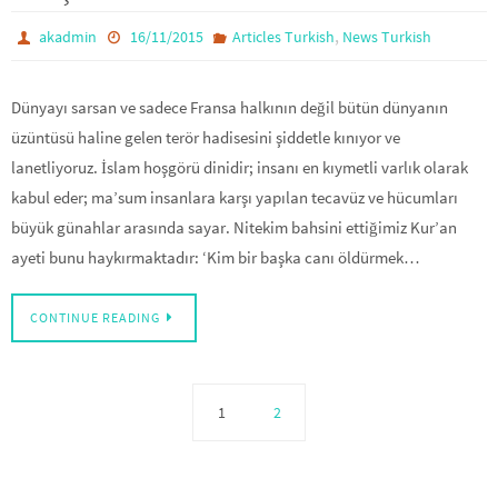
,
akadmin
16/11/2015
Articles Turkish
News Turkish
Dünyayı sarsan ve sadece Fransa halkının değil bütün dünyanın
üzüntüsü haline gelen terör hadisesini şiddetle kınıyor ve
lanetliyoruz. İslam hoşgörü dinidir; insanı en kıymetli varlık olarak
kabul eder; ma’sum insanlara karşı yapılan tecavüz ve hücumları
büyük günahlar arasında sayar. Nitekim bahsini ettiğimiz Kur’an
ayeti bunu haykırmaktadır: ‘Kim bir başka canı öldürmek…
CONTINUE READING
1
2