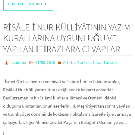
CONTINUE READING
RİSÂLE-İ NUR KÜLLİYÂTININ YAZIM
KURALLARINA UYGUNLUĞU VE
YAPILAN İTİRAZLARA CEVAPLAR
,
akadmin
01/06/2016
Articles Turkish
News Turkish
İsmet Özel ve benzeri edebiyat ve İslâmî İlimler fakiri insanlar,
Risâle-i Nur Külliyatına itiraz değil ancak hakaret ediyorlar.
Bediüzzaman’ın bir İslâmî İlimler allâmesi ve Osmanlı dâhisi
olduğunu unutanlar, onun eserlerini, II. Meşrûtiyet’ten sonra yayılan
ve Cumhuriyet döneminde kökleşen noktalama işaretleriyle vurmaya
çalışıyorlar. Eğer Ahmed Cevdet Paşa’nın Belâğat-ı Osmaniye ve…