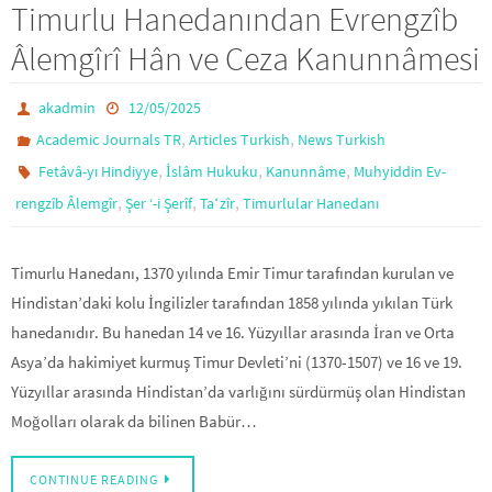
Timurlu Hanedanından Evrengzîb
Âlemgîrî Hân ve Ceza Kanunnâmesi
akadmin
12/05/2025
,
,
Academic Journals TR
Articles Turkish
News Turkish
,
,
,
Fetâvâ-yı Hindiyye
İslâm Hukuku
Kanunnâme
Muhyiddin Ev-
,
,
,
rengzîb Âlemgîr
Şer ‘-i Şerîf
Taʻzîr
Timurlular Hanedanı
Timurlu Hanedanı, 1370 yılında Emir Timur tarafından kurulan ve
Hindistan’daki kolu İngilizler tarafından 1858 yılında yıkılan Türk
hanedanıdır. Bu hanedan 14 ve 16. Yüzyıllar arasında İran ve Orta
Asya’da hakimiyet kurmuş Timur Devleti’ni (1370-1507) ve 16 ve 19.
Yüzyıllar arasında Hindistan’da varlığını sürdürmüş olan Hindistan
Moğolları olarak da bilinen Babür…
CONTINUE READING