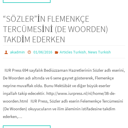
“SÖZLER”İN FLEMENKÇE
TERCÜMESİNİ (DE WOORDEN)
TAKDİM EDERKEN
,
akadmin
01/06/2016
Articles Turkish
News Turkish
IUR Press 694 sayfalık Bediüzzaman Hazretlerinin Sözler adlı eserini,
De Woorden adı altında ve 6 sene gayret göstererek, Flemenkçe
neşrine muvaffak oldu. Bunu Mektûbât ve diğer büyük eserler
inşallah takip edecektir. http://www.iurpress.nl/nl/home/38-de-
woorden.html IUR Press, Sözler adlı eserin Felemenkçe Tercümesini
(De Woorden) okuyucuların ve ilim âleminin istifadesine takdim
ederken,…