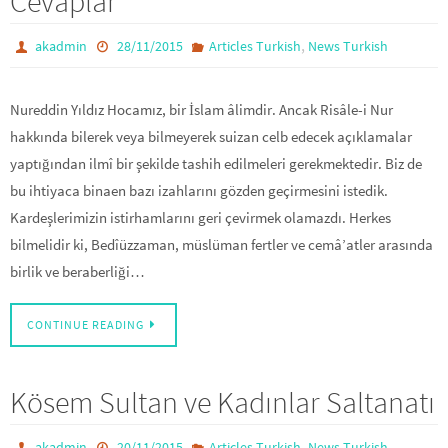
Cevaplar
,
akadmin
28/11/2015
Articles Turkish
News Turkish
Nureddin Yıldız Hocamız, bir İslam âlimdir. Ancak Risâle-i Nur
hakkında bilerek veya bilmeyerek suizan celb edecek açıklamalar
yaptığından ilmî bir şekilde tashih edilmeleri gerekmektedir. Biz de
bu ihtiyaca binaen bazı izahlarını gözden geçirmesini istedik.
Kardeşlerimizin istirhamlarını geri çevirmek olamazdı. Herkes
bilmelidir ki, Bedîüzzaman, müslüman fertler ve cemâ’atler arasında
birlik ve beraberliği…
CONTINUE READING
Kösem Sultan ve Kadınlar Saltanatı
,
akadmin
20/11/2015
Articles Turkish
News Turkish