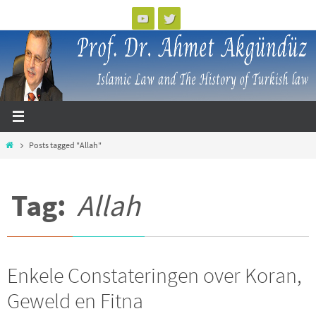
Skip
to
content
Home
Posts tagged "Allah"
Tag:
Allah
Enkele Constateringen over Koran,
Geweld en Fitna