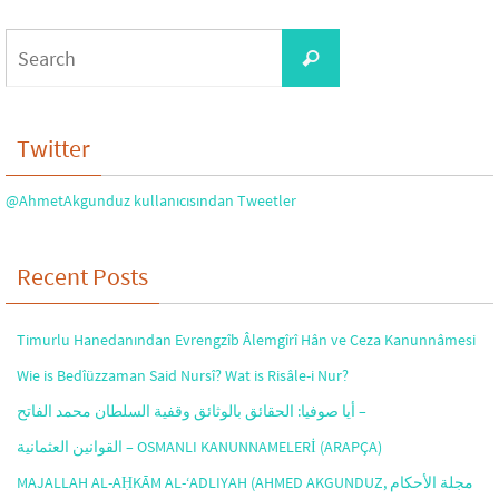
Search
Search
for:
Twitter
@AhmetAkgunduz kullanıcısından Tweetler
Recent Posts
Timurlu Hanedanından Evrengzîb Âlemgîrî Hân ve Ceza Kanunnâmesi
Wie is Bedîüzzaman Said Nursî? Wat is Risâle-i Nur?
أيا صوفيا: الحقائق بالوثائق وقفية السلطان محمد الفاتح –
القوانين العثمانية – OSMANLI KANUNNAMELERİ (ARAPÇA)
MAJALLAH AL-AḤKĀM AL-‘ADLIYAH (AHMED AKGUNDUZ, مجلة الأحكام