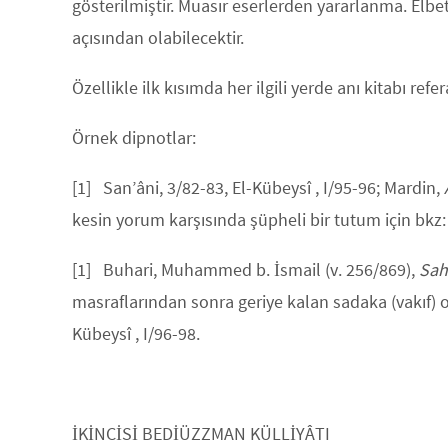
gösterilmiştir. Muasır eserlerden yararlanma. El
açısından olabilecektir.
Özellikle ilk kısımda her ilgili yerde anı kitabı refe
Örnek dipnotlar:
[1] San’âni, 3/82-83, El-Kübeysî , I/95-96; Mardin,
kesin yorum karşısında şüpheli bir tutum için bkz
[1] Buhari, Muhammed b. İsmail (v. 256/869),
Sah
masraflarından sonra geriye kalan sadaka (vakıf) ol
Kübeysî , I/96-98.
İKİNCİSİ BEDİÜZZMAN KÜLLİYÂTI