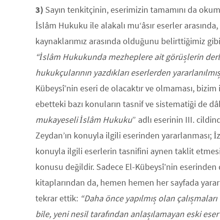
3)
Sayın tenkitçinin, eserimizin tamamını da okuma
İslâm Hukuku ile alakalı mu‘âsır eserler arasında, E
kaynaklarımız arasında olduğunu belirttiğimiz gib
“İslâm Hukukunda mezheplere ait görüşlerin derl
hukukçularının yazdıkları eserlerden yararlanılmışt
Kübeysî’nin eseri de olacaktır ve olmaması, bizim il
ebetteki bazı konuların tasnif ve sistematiği de 
mukayeseli İslâm Hukuku
” adlı eserinin III. ci
Zeydan’ın konuyla ilgili eserinden yararlanması; İz
konuyla ilgili eserlerin tasnifini aynen taklit etmesi
konusu değildir. Sadece El-Kübeysî’nin eserinden d
kitaplarından da, hemen hemen her sayfada yarar
tekrar ettik:
“Daha önce yapılmış olan çalışmaları 
bile, yeni nesil
taraf
ından anlaşılamayan eski eser