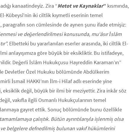
dığı kanaatindeyiz. Zira “
Metot ve Kaynaklar
”
kısmında,
l-Kübeysî’nin iki ciltlik kıymetli eserinin temel
i, paragrafın son cümlesinde de aynen şunu ifade etmişiz:
enmesi ve değerlendirilmesi konusunda, mu‘âsır İslâm
ır”.
Elbetteki bu yararlanılan eserler arasında, iki ciltlik El-
mi anlayışımıza göre büyük bir eksikliktir. Bu istifadeye,
dâhildir. Değerli İslâm Hukukçusu Hayreddin Karaman’ın”
ldinde Devletler Özel Hukuku bölümünde Abdülkerim
mirli İsmail HAKKI’nın İlm-i Hilaf adlı eserinde yine
, eksiklik değil, büyük bir ilmi bir meziyettir. Zira inkâr söz
eğil, vakıfla ilgili Osmanlı Hukukçularının temel
lanmaya gayret ettik. Sonuç bölümünde bunu özellikle
tamamlamaya çalıştık. Bütün ayrıntılarıyla işlenmiş olsa
 ve belgelere defnedilmiş bulunan vakıf hükümlerini