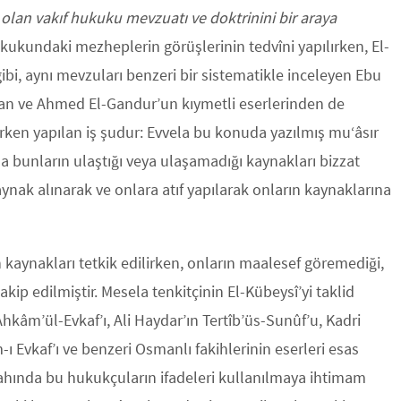
 olan vakıf hukuku mevzuatı ve doktrinini bir araya
ukukundaki mezheplerin görüşlerinin tedvîni yapılırken, El-
 gibi, aynı mevzuları benzeri bir sistematikle inceleyen Ebu
ban ve Ahmed El-Gandur’un kıymetli eserlerinden de
lirken yapılan iş şudur: Evvela bu konuda yazılmış mu‘âsır
 bunların ulaştığı veya ulaşamadığı kaynakları bizzat
ak alınarak ve onlara atıf yapılarak onların kaynaklarına
 kaynakları tetkik edilirken, onların maalesef göremediği,
kip edilmiştir. Mesela tenkitçinin El-Kübeysî’yi taklid
Ahkâm’ül-Evkaf’ı, Ali Haydar’ın Tertîb’üs-Sunûf’u, Kadri
ı Evkaf’ı ve benzeri Osmanlı fakihlerinin eserleri esas
 izahında bu hukukçuların ifadeleri kullanılmaya ihtimam