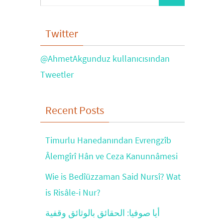
for:
Twitter
@AhmetAkgunduz kullanıcısından
Tweetler
Recent Posts
Timurlu Hanedanından Evrengzîb
Âlemgîrî Hân ve Ceza Kanunnâmesi
Wie is Bedîüzzaman Said Nursî? Wat
is Risâle-i Nur?
أيا صوفيا: الحقائق بالوثائق وقفية