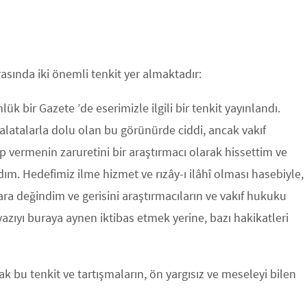
asında iki önemli tenkit yer almaktadır:
k bir Gazete ’de eserimizle ilgili bir tenkit yayınlandı.
talarla dolu olan bu görünürde ciddi, ancak vakıf
p vermenin zaruretini bir araştırmacı olarak hissettim ve
dım. Hedefimiz ilme hizmet ve rızây-ı ilâhî olması hasebiyle,
ra değindim ve gerisini araştırmacıların ve vakıf hukuku
azıyı buraya aynen iktibas etmek yerine, bazı hakikatleri
ncak bu tenkit ve tartışmaların, ön yargısız ve meseleyi bilen