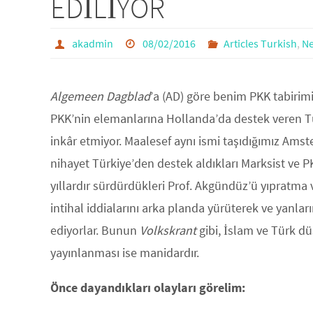
EDİLİYOR
akadmin
08/02/2016
Articles Turkish
,
Ne
Algemeen Dagblad
’a (AD) göre benim PKK tabirim
PKK’nin elemanlarına Hollanda’da destek veren Tür
inkâr etmiyor. Maalesef aynı ismi taşıdığımız Ams
nihayet Türkiye’den destek aldıkları Marksist ve PK
yıllardır sürdürdükleri Prof. Akgündüz’ü yıpratma 
intihal iddialarını arka planda yürüterek ve yanlar
ediyorlar. Bunun
Volkskrant
gibi, İslam ve Türk d
yayınlanması ise manidardır.
Önce dayandıkları olayları görelim: