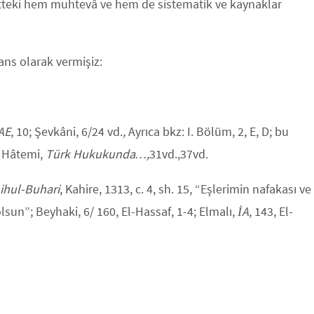
betteki hem muhtevâ ve hem de sistematik ve kaynaklar
rans olarak vermişiz:
AE
, 10; Şevkâni, 6/24 vd.
,
Ayrıca bkz: I. Bölüm, 2, E, D; bu
: Hâtemi,
Türk Hukukunda…,
31vd.,37vd.
ihul-Buhari
, Kahire, 1313, c. 4, sh. 15, “Eşlerimin nafakası ve
sun”; Beyhaki, 6/ 160, El-Hassaf, 1-4; Elmalı,
İA
, 143, El-