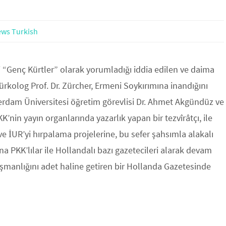
ws Turkish
i “Genç Kürtler” olarak yorumladığı iddia edilen ve daima
kolog Prof. Dr. Zürcher, Ermeni Soykırımına inandığını
terdam Üniversitesi öğretim görevlisi Dr. Ahmet Akgündüz ve
K’nin yayın organlarında yazarlık yapan bir tezvîrâtçı, ile
ve İUR’yi hırpalama projelerine, bu sefer şahsımla alakalı
ına PKK’lılar ile Hollandalı bazı gazetecileri alarak devam
üşmanlığını adet haline getiren bir Hollanda Gazetesinde