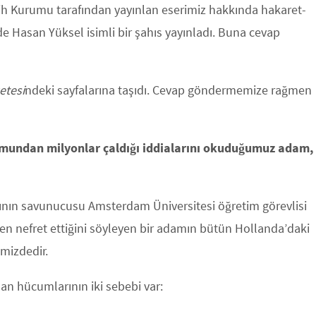
rih Kurumu tarafından yayınlan eserimiz hakkında hakaret-
de Hasan Yüksel isimli bir şahıs yayınladı. Buna cevap
etesi
ndeki sayfalarına taşıdı. Cevap göndermemize rağmen
rumundan milyonlar çaldığı iddialarını okuduğumuz adam,
rının savunucusu Amsterdam Üniversitesi öğretim görevlisi
den nefret ettiğini söyleyen bir adamın bütün Hollanda’daki
mizdedir.
an hücumlarının iki sebebi var: