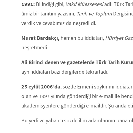
1991:
Bilindiği gibi,
Vakıf Müessesesi
adlı Türk Ta
âmiz bir tanıtım yazısını,
Tarih ve Toplum
Dergisin
verdik ve cevabımız da neşredildi.
Murat Bardakçı,
hemen bu iddiaları,
Hürriyet Gaz
neşretmedi.
Ali Birinci denen ve gazetelerde Türk Tarih Ku
aynı iddiaları bazı dergilerde tekrarladı.
25 eylül 2006’da
, sözde Ermeni soykırımı iddiala
olan ve 1997 yılında gönderdiği bir e-mail ile ben
akademisyenlere gönderdiği e-maildir. Şu anda eli
Bu yerli ve yabancı sözde ilim adamlarının bana ol