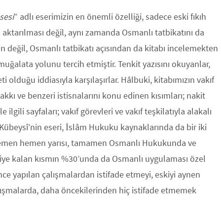
sesi
” adlı eserimizin en önemli özelliği, sadece eski fıkıh
rin aktarılması değil, aynı zamanda Osmanlı tatbikatını da
an değil, Osmanlı tatbikatı açısından da kitabı incelemekten
ğalata yolunu tercih etmiştir. Tenkit yazısını okuyanlar,
ti olduğu iddiasıyla karşılaşırlar. Hâlbuki, kitabımızın vakıf
akkı ve benzeri istisnalarını konu edinen kısımları; nakit
ilgili sayfaları; vakıf görevleri ve vakıf teşkilatıyla alakalı
-Kübeysî’nin eseri, İslâm Hukuku kaynaklarında da bir iki
in hemen hemen yarısı, tamamen Osmanlı Hukukunda ve
geriye kalan kısmın %30’unda da Osmanlı uygulaması özel
önce yapılan çalışmalardan istifade etmeyi, eskiyi aynen
lışmalarda, daha öncekilerinden hiç istifade etmemek