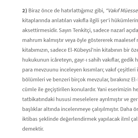
2)
Biraz önce de hatırlattığımız gibi,
“Vakıf
Müesse
kitaplarında anlatılan vakıfla ilgili şer‘i hükümle
aksettirmesidir. Sayın Tenkitçi, sadece nazarî açıd
mahrum kalmıştır veya öyle göstererek maalesef mu
kitabımızın, sadece El-Kübeysî’nin kitabının bir öze
hukukunun icâreteyn, gayr-ı sahih vakıflar, gedik h
para mevzuunu inceleyen kısımları; vakıf çeşitleri ile 
bölümleri ve benzeri birçok mevzular, bırakınız El
cümle ile geçiştirilen konulardır. Yani eserimiz
tatbikatındaki hususi meselelere ayrılmıştır ve 
başlıklar altında incelenmeye çalışılmıştır. Daha 
iktibas şeklinde değerlendirmek yapılacak ilmî ça
demektir.