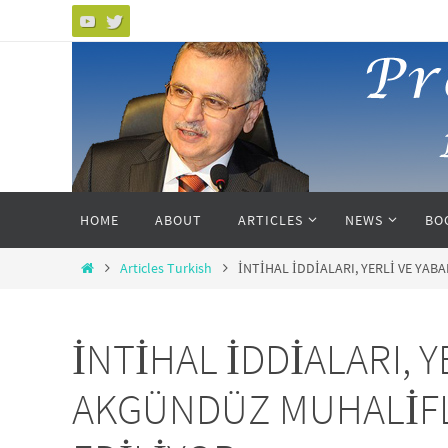
Skip
to
content
Skip
HOME
ABOUT
ARTICLES
NEWS
BO
to
content
Home
Articles Turkish
İNTİHAL İDDİALARI, YERLİ VE YA
İNTİHAL İDDİALARI, Y
AKGÜNDÜZ MUHALİFL