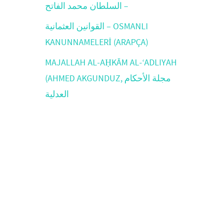
السلطان محمد الفاتح –
القوانين العثمانية – OSMANLI
KANUNNAMELERİ (ARAPÇA)
MAJALLAH AL-AḤKĀM AL-‘ADLIYAH
(AHMED AKGUNDUZ, مجلة الأحكام
العدلية