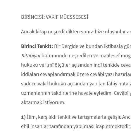
BİRİNCİSİ: VAKIF MÜESSESESİ
Ancak kitap neşredildikten sonra bize ulaşanlar ar
Birinci Tenkit:
Bir Dergide ve bundan iktibasla günlü
Kitabiyat
bölümünde neşredilen ve maalesef muğala
hukuku ve ilmî ölçüler açısından indî tenkide ceva
iddiaları cevaplandırmak üzere cevâbî yazı hazırla
sadece vakıf hukuku açısından yapılan fâhiş hatala
uzmanlarının takdirlerine havale eyledim. Cevâbî y
aktarmak istiyorum.
1)
İlim, karşılıklı tenkit ve tartışmalarla gelişir. A
ehil insanlar tarafından yapılması icap etmektedir.