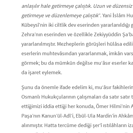
anlaşılır hale getirmeye çalıştık. Uzun ve düzensiz
getirmeye ve düzenlemeye çalıştık
”. Yani İslâm H
Kübeysî’nin iki ciltlik dev eserinden yararlanıldığı
Zehra’nın eserinden ve özellikle Zekiyyüddin Şa’
yararlanılmıştır. Mezheplerin görüşleri hülâsa edi
eserlerin muhtevâsından yararlanmak, imkân varsa
görmek; bu da mümkün değilse mu‘âsır eserler kayn
da işaret eylemek.
Şunu da önemle ifade edelim ki, mu‘âsır fakihlerin
Osmanlı Hukukçularının çalışmaları da satır satır ta
ettiğimizi iddia ettiği her konuda, Ömer Hilmi’nin 
Paşa’nın Kanun’ül-Adl’i, Ebül-Ula Mardin’in Ahkâm-
alınmıştır. Hatta tercüme dediği şer‘î ıstılâhların